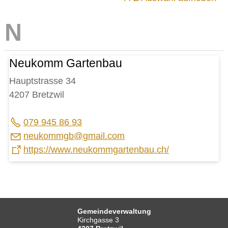
IMMOBILIENANGEBOTE
GEWERBE
Baselbieter Wirtschaftsförderung
Einkaufsmöglichkeiten
Neukomm Gartenbau
Firmen-/ Handwerksverzeichnis
Gewerbezentrum Gilgenberg AG
Hauptstrasse 34
Online-Schalter für Unternehmen
4207 Bretzwil
STICHWORTVERZEICHNIS
079 945 86 93
GÄSTEBUCH
n
k
mmgb
gm
l
c
m
LINKS
https://www.neukommgartenbau.ch/
Startseite
Inhalt
Gemeindeverwaltung
Kirchgasse 3
Kontakt