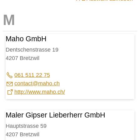
IMMOBILIENANGEBOTE
GEWERBE
Baselbieter Wirtschaftsförderung
Einkaufsmöglichkeiten
Maho GmbH
Firmen-/ Handwerksverzeichnis
Gewerbezentrum Gilgenberg AG
Dentschenstrasse 19
Online-Schalter für Unternehmen
4207 Bretzwil
STICHWORTVERZEICHNIS
061 511 22 75
GÄSTEBUCH
c
nt
ct
m
h
ch
LINKS
http://www.maho.ch/
Maler Gipser Lieberherr GmbH
Startseite
Hauptstrasse 59
Inhalt
4207 Bretzwil
Kontakt