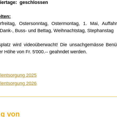
iertage: geschlossen
lten:
rfreitag, Ostersonntag, Ostermontag, 1. Mai, Auffahr
 Dank-, Buss- und Bettag, Weihnachtstag, Stephanstag
platz wird videoüberwacht! Die unsachgemässe Benüt
er Höhe von Fr. 5'000.-- geahndet werden.
llentsorgung 2025
llentsorgung 2026
ng von