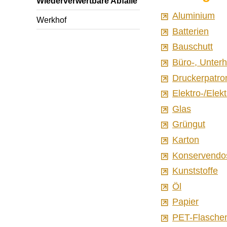
Wiederverwertbare Abfälle
Aluminium
Werkhof
Batterien
Bauschutt
Büro-, Unter
Druckerpatro
Elektro-/Elek
Glas
Grüngut
Karton
Konservendo
Kunststoffe
Öl
Papier
PET-Flasche