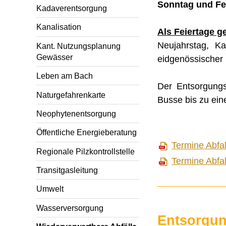
Sonntag und Fe
Kadaverentsorgung
Kanalisation
Als Feiertage ge
Neujahrstag, Ka
Kant. Nutzungsplanung
Gewässer
eidgenössischer
Leben am Bach
Der Entsorgungs
Naturgefahrenkarte
Busse bis zu ein
Neophytenentsorgung
Öffentliche Energieberatung
Termine Abfa
Regionale Pilzkontrollstelle
Termine Abfa
Transitgasleitung
Umwelt
Wasserversorgung
Entsorgu