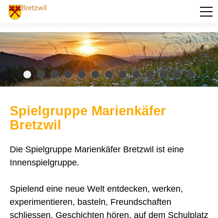
PORTRÄT
AKTUELLES
VERWALTUNG
BILDUNG
Spielgruppe Marienkäfer
KULTUR UND FREIZEIT
Bretzwil
SOZIALES / GESUNDHEIT
Die Spielgruppe Marienkäfer Bretzwil ist eine
Alice Haefeli Stiftung
Alters- und Pflegeheim Moosmatt
Innenspielgruppe.
Arbeitslos - was tun?
Behindertenausweis für Reisende
Fahrdienst Gemeinde Bretzwil
Spielend eine neue Welt entdecken, werken,
Frühe Förderung Basel-Landschaft
experimentieren, basteln, Freundschaften
Gritt Seniorenzentrum
Informations- und Beratungsstelle Alter
schliessen, Geschichten hören, auf dem Schulplatz