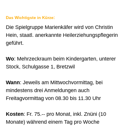
FINANZEN
Das Wichtigste in Kürze:
IMMOBILIENANGEBOTE
Die Spielgruppe Marienkäfer wird von Christin
GEWERBE
Hein, staatl. anerkannte Heilerziehungspflegerin
STICHWORTVERZEICHNIS
geführt.
GÄSTEBUCH
Wo
: Mehrzeckraum beim Kindergarten, unterer
LINKS
Stock, Schulgasse 1, Bretzwil
Wann
: Jeweils am Mittwochvormittag, bei
Startseite
mindestens drei Anmeldungen auch
Inhalt
Freitagvormittag von 08.30 bis 11.30 Uhr
Kontakt
Kosten
: Fr. 75.-- pro Monat, inkl. Znüni (10
Impressum
Monate) während einem Tag pro Woche
Datenschutz