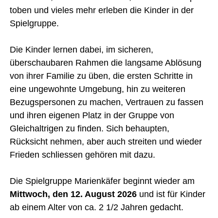
Jugend- und Familienberatung
toben und vieles mehr erleben die Kinder in der
Kindertagesstätten
Kinder- und Jugendzahnpflege
Spielgruppe.
Kindes- und Erwachsenenschutz
Krankenkasse
Leben/Wohnen/Betreuung im Alter
Die Kinder lernen dabei, im sicheren,
Muki-Turnen Bretzwil
überschaubaren Rahmen die langsame Ablösung
Mütter und Väterberatung
Ombudsstelle für Altersfragen und Spitex
von ihrer Familie zu üben, die ersten Schritte in
Organspende
eine ungewohnte Umgebung, hin zu weiteren
Prämienverbilligung Krankenkasse
Regionale Ärzte / Zahnärzte
Bezugspersonen zu machen, Vertrauen zu fassen
Seniorenturnen Bretzwil
und ihren eigenen Platz in der Gruppe von
Seniorenverein Hinteres Frenkental
Sozialhilfebehörde Bretzwil
Gleichaltrigen zu finden. Sich behaupten,
Spielgruppe Bretzwil
Rücksicht nehmen, aber auch streiten und wieder
Spitex Regio Liestal
Tagesfamilien oberes Baselbiet
Frieden schliessen gehören mit dazu.
VERKEHR
Die Spielgruppe Marienkäfer beginnt wieder am
SICHERHEIT
Mittwoch, den 12. August 2026
und ist für Kinder
ab einem Alter von ca. 2 1/2 Jahren gedacht.
ENTSORGUNG UND UMWELT