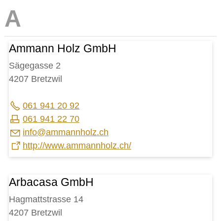
IMMOBILIENANGEBOTE
GEWERBE
Ammann Holz GmbH
Baselbieter Wirtschaftsförderung
Einkaufsmöglichkeiten
Sägegasse 2
Firmen-/ Handwerksverzeichnis
Gewerbezentrum Gilgenberg AG
4207 Bretzwil
Online-Schalter für Unternehmen
061 941 20 92
STICHWORTVERZEICHNIS
061 941 22 70
GÄSTEBUCH
nf
mm
nnh
lz
ch
LINKS
http://www.ammannholz.ch/
Arbacasa GmbH
Startseite
Inhalt
Hagmattstrasse 14
4207 Bretzwil
Kontakt