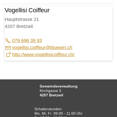
Vogellisi Coiffeur
Hauptstrasse 21
4207 Bretzwil
079 696 39 93
v
g
ll
s
c
ff
r
bl
w
n
ch
http://www.vogellisicoiffeur.ch/
Gemeindeverwaltung
Kirchgasse 3
4207 Bretzwil
Schalterstunden:
Mo, Mi, Fr 09.00 - 11.00 Uhr