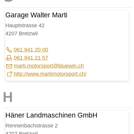
Garage Walter Marti
Hauptstrasse 42
4207 Bretzwil
061 941 20 00
061 941 21 57
m
rt
m
t
rsp
rt
bl
w
n
ch
http://www.martimotorsport.ch/
Häner Landmaschinen GmbH
Rennenbachstrasse 2
4207 Bretzwil