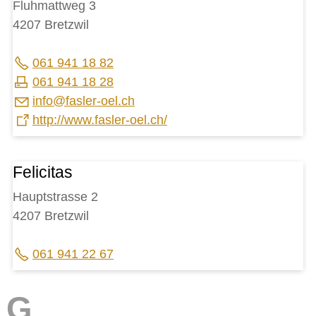
Fluhmattweg 3
4207 Bretzwil
061 941 18 82
061 941 18 28
nf
f
sl
r-
l
ch
http://www.fasler-oel.ch/
Felicitas
Hauptstrasse 2
4207 Bretzwil
061 941 22 67