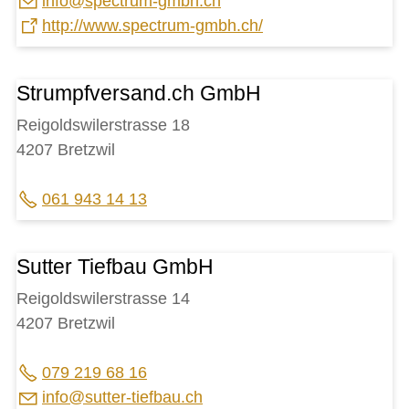
nf
sp
ctr
m-gmbh
ch
http://www.spectrum-gmbh.ch/
Strumpfversand.ch GmbH
Reigoldswilerstrasse 18
4207 Bretzwil
061 943 14 13
Sutter Tiefbau GmbH
Reigoldswilerstrasse 14
4207 Bretzwil
079 219 68 16
nf
s
tt
r-t
fb
ch