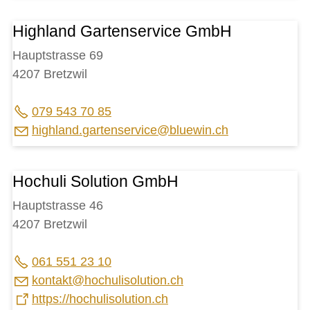
Highland Gartenservice GmbH
Hauptstrasse 69
4207 Bretzwil
079 543 70 85
h
ghl
nd
g
rt
ns
rv
c
bl
w
n
ch
Hochuli Solution GmbH
Hauptstrasse 46
4207 Bretzwil
061 551 23 10
k
nt
kt
h
ch
l
s
l
t
n
ch
https://hochulisolution.ch