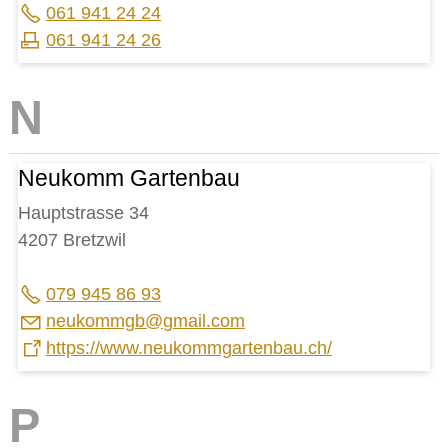
061 941 24 24
061 941 24 26
Neukomm Gartenbau
Hauptstrasse 34
4207 Bretzwil
079 945 86 93
n
k
mmgb
gm
l
c
m
https://www.neukommgartenbau.ch/