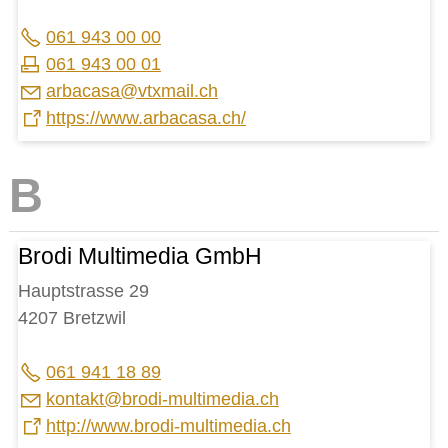
Impressum
061 943 00 00
Datenschutz
061 943 00 01
rb
c
s
vtxm
l
ch
Druckansicht
https://www.arbacasa.ch/
Brodi Multimedia GmbH
Hauptstrasse 29
4207 Bretzwil
061 941 18 89
k
nt
kt
br
d
-m
lt
m
d
ch
http://www.brodi-multimedia.ch