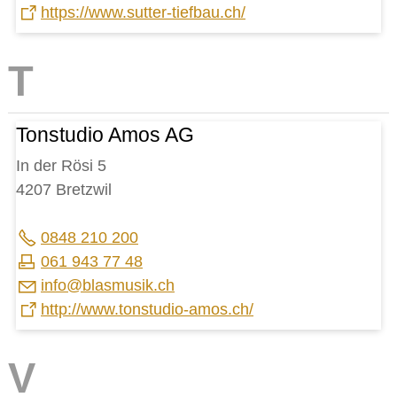
https://www.sutter-tiefbau.ch/
Tonstudio Amos AG
In der Rösi 5
4207 Bretzwil
0848 210 200
061 943 77 48
nf
bl
sm
s
k
ch
http://www.tonstudio-amos.ch/