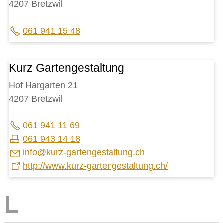
4207 Bretzwil
061 941 15 48
Kurz Gartengestaltung
Hof Hargarten 21
4207 Bretzwil
061 941 11 69
061 943 14 18
nf
k
rz-g
rt
ng
st
lt
ng
ch
http://www.kurz-gartengestaltung.ch/