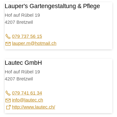
Lauper's Gartengestaltung & Pflege
Hof auf Rübel 19
4207 Bretzwil
079 737 56 15
l
p
r
m
h
tm
l
ch
Lautec GmbH
Hof auf Rübel 19
4207 Bretzwil
079 741 61 34
nf
l
t
c
ch
http://www.lautec.ch/