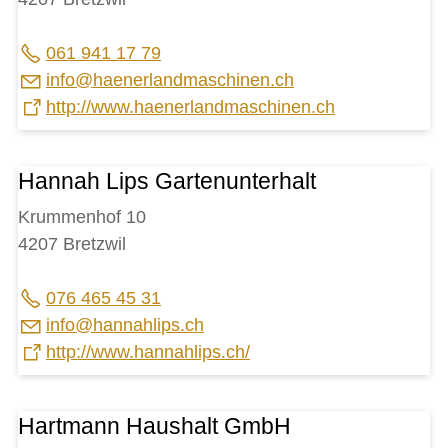
061 941 17 79
nf
h
n
rl
ndm
sch
n
n
ch
http://www.haenerlandmaschinen.ch
Hannah Lips Gartenunterhalt
Krummenhof 10
4207 Bretzwil
076 465 45 31
nf
h
nn
hl
ps
ch
http://www.hannahlips.ch/
Hartmann Haushalt GmbH