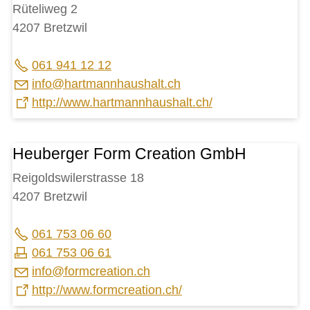
Rüteliweg 2
4207 Bretzwil
061 941 12 12
nf
h
rtm
nnh
sh
lt
ch
http://www.hartmannhaushalt.ch/
Heuberger Form Creation GmbH
Reigoldswilerstrasse 18
4207 Bretzwil
061 753 06 60
061 753 06 61
nf
f
rmcr
t
n
ch
http://www.formcreation.ch/