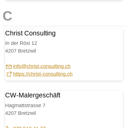
Christ Consulting
In der Rösi 12
4207 Bretzwil
nf
chr
st-c
ns
lt
ng
ch
https://christ-consulting.ch
CW-Malergeschäft
Hagmattstrasse 7
4207 Bretzwil