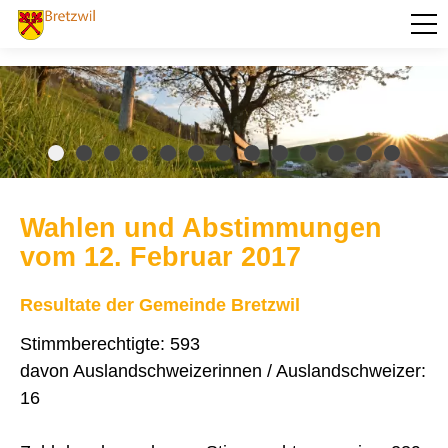
PORTRÄT
AKTUELLES
VERWALTUNG
BILDUNG
Wahlen und Abstimmungen
KULTUR UND FREIZEIT
vom 12. Februar 2017
SOZIALES / GESUNDHEIT
Resultate der Gemeinde Bretzwil
VERKEHR
Stimmberechtigte: 593
SICHERHEIT
davon Auslandschweizerinnen / Auslandschweizer:
16
ENTSORGUNG UND UMWELT
FINANZEN