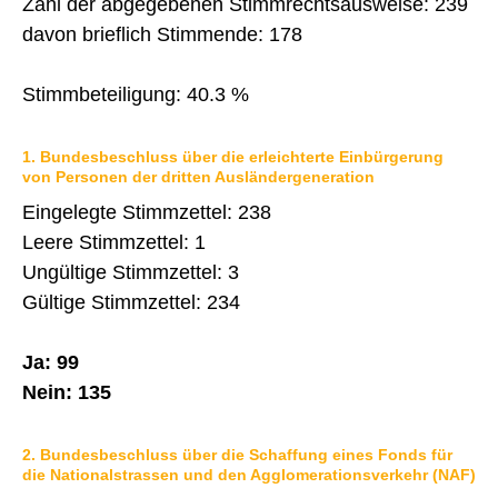
Zahl der abgegebenen Stimmrechtsausweise: 239
IMMOBILIENANGEBOTE
davon brieflich Stimmende: 178
GEWERBE
Stimmbeteiligung: 40.3 %
STICHWORTVERZEICHNIS
1. Bundesbeschluss über die erleichterte Einbürgerung
GÄSTEBUCH
von Personen der dritten Ausländergeneration
LINKS
Eingelegte Stimmzettel: 238
Leere Stimmzettel: 1
Ungültige Stimmzettel: 3
Startseite
Gültige Stimmzettel: 234
Inhalt
Ja: 99
Kontakt
Nein: 135
Impressum
Datenschutz
2. Bundesbeschluss über die Schaffung eines Fonds für
die Nationalstrassen und den Agglomerationsverkehr (NAF)
Druckansicht