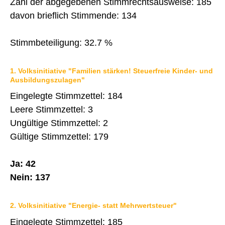
Zahl der abgegebenen Stimmrechtsausweise: 185
IMMOBILIENANGEBOTE
davon brieflich Stimmende: 134
GEWERBE
Stimmbeteiligung: 32.7 %
STICHWORTVERZEICHNIS
1. Volksinitiative "Familien stärken! Steuerfreie Kinder- und
GÄSTEBUCH
Ausbildungszulagen"
LINKS
Eingelegte Stimmzettel: 184
Leere Stimmzettel: 3
Ungültige Stimmzettel: 2
Startseite
Gültige Stimmzettel: 179
Inhalt
Ja: 42
Kontakt
Nein: 137
Impressum
Datenschutz
2. Volksinitiative "Energie- statt Mehrwertsteuer"
Druckansicht
Eingelegte Stimmzettel: 185