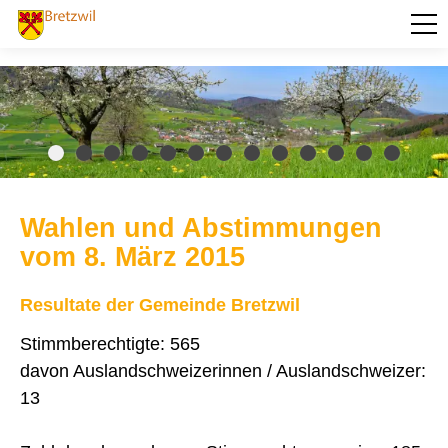
PORTRÄT
AKTUELLES
VERWALTUNG
BILDUNG
Wahlen und Abstimmungen
KULTUR UND FREIZEIT
vom 8. März 2015
SOZIALES / GESUNDHEIT
Resultate der Gemeinde Bretzwil
VERKEHR
Stimmberechtigte: 565
SICHERHEIT
davon Auslandschweizerinnen / Auslandschweizer:
13
ENTSORGUNG UND UMWELT
FINANZEN