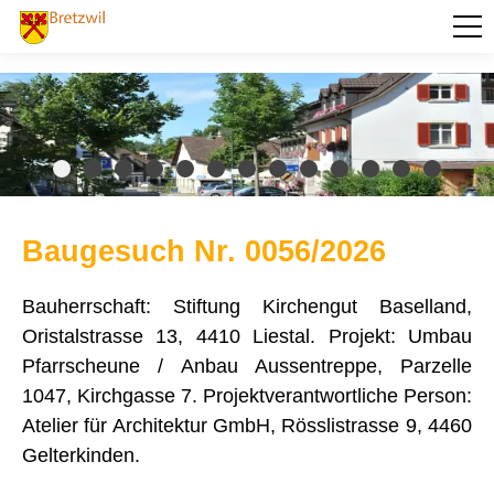
PORTRÄT
AKTUELLES
VERWALTUNG
BILDUNG
Baugesuch Nr. 0056/2026
KULTUR UND FREIZEIT
Bauherrschaft: Stiftung Kirchengut Baselland,
SOZIALES / GESUNDHEIT
Oristalstrasse 13, 4410 Liestal. Projekt: Umbau
VERKEHR
Pfarrscheune / Anbau Aussentreppe, Parzelle
1047, Kirchgasse 7. Projektverantwortliche Person:
SICHERHEIT
Atelier für Architektur GmbH, Rösslistrasse 9, 4460
ENTSORGUNG UND UMWELT
Gelterkinden.
FINANZEN