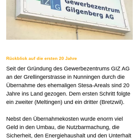
IMMOBILIENANGEBOTE
GEWERBE
STICHWORTVERZEICHNIS
GÄSTEBUCH
LINKS
Rückblick auf die ersten 20 Jahre
Seit der Gründung des Gewerbezentrums GIZ AG
an der Grellingerstrasse in Nunningen durch die
Startseite
Übernahme des ehemaligen Stesa-Areals sind 20
Inhalt
Jahre ins Land gezogen. Dem ersten Schritt folgte
ein zweiter (Meltingen) und ein dritter (Bretzwil).
Kontakt
Impressum
Nebst den Übernahmekosten wurde enorm viel
Datenschutz
Geld in den Umbau, die Nutzbarmachung, die
Sicherheit, den Energiehaushalt und den Unterhalt
Druckansicht