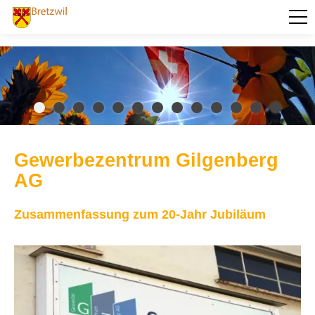
PORTRÄT
AKTUELLES
VERWALTUNG
BILDUNG
Gewerbezentrum Gilgenberg
KULTUR UND FREIZEIT
AG
SOZIALES / GESUNDHEIT
Zusammenfassung zum 20-Jahr Jubiläum
VERKEHR
SICHERHEIT
ENTSORGUNG UND UMWELT
FINANZEN