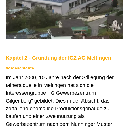
IMMOBILIENANGEBOTE
GEWERBE
STICHWORTVERZEICHNIS
GÄSTEBUCH
LINKS
Kapitel 2 - Gründung der IGZ AG Meltingen
Vorgeschichte
Startseite
Im Jahr 2000, 10 Jahre nach der Stillegung der
Inhalt
Mineralquelle in Meltingen hat sich die
Interessengruppe "IG Gewerbezentrum
Kontakt
Gilgenberg" gebildet. Dies in der Absicht, das
Impressum
zerfallene ehemalige Produktionsgebäude zu
Datenschutz
kaufen und einer Zweitnutzung als
Gewerbezentrum nach dem Nunninger Muster
Druckansicht