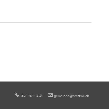
061 943 04 40
g
m
nd
br
tzw
l
ch