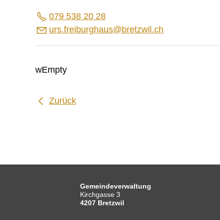
079 538 20 28
rs
fr
b
rgh
s
br
tzw
l
ch
wEmpty
Zurück
Gemeindeverwaltung
Kirchgasse 3
4207 Bretzwil