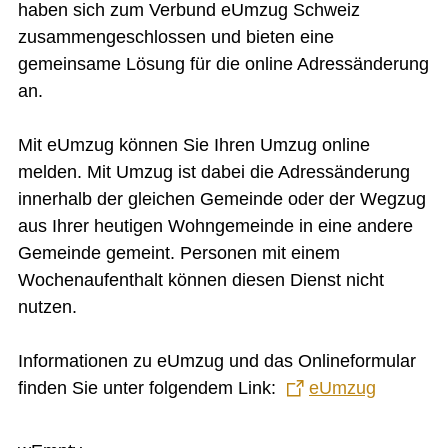
haben sich zum Verbund eUmzug Schweiz
Leistungskataster Bretzwil
Mitarbeiter Gemeinde Bretzwil
zusammengeschlossen und bieten eine
Notariat Basel-Landschaft
gemeinsame Lösung für die online Adressänderung
ÖREB-Kataster
Photovoltaikanlage
an.
Reglemente und Verordnungen
Sömmerungsbetrieb Stierenberg
Strafregisterauszug
Mit eUmzug können Sie Ihren Umzug online
Unentgeltliche Rechtsauskunft
melden. Mit Umzug ist dabei die Adressänderung
Zivilstandsamt
innerhalb der gleichen Gemeinde oder der Wegzug
BILDUNG
aus Ihrer heutigen Wohngemeinde in eine andere
Gemeinde gemeint. Personen mit einem
KULTUR UND FREIZEIT
Wochenaufenthalt können diesen Dienst nicht
SOZIALES / GESUNDHEIT
nutzen.
VERKEHR
Informationen zu eUmzug und das Onlineformular
SICHERHEIT
finden Sie unter folgendem Link:
eUmzug
ENTSORGUNG UND UMWELT