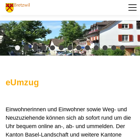
PORTRÄT
AKTUELLES
VERWALTUNG
Abstimmungen und Wahlen
Baugesuche
Behörden und Kommissionen
Betreibungsamt
eUmzug
Dienstleistungen
Eigentümerabfrage Grundstücke
Ehrenbürger der Gemeinde Bretzwil
Einwohnerkontrolle Bretzwil
Einwohnerinnen und Einwohner sowie Weg- und
Formulare
Friedensrichteramt
Neuzuziehende können sich ab sofort rund um die
Gemeindepräsidenten ab dem Jahr 1833
Uhr bequem online an-, ab- und ummelden. Der
Gemeinderat
Gemeindeversammlung
Kanton Basel-Landschaft und weitere Kantone
Gemeindeverwaltung