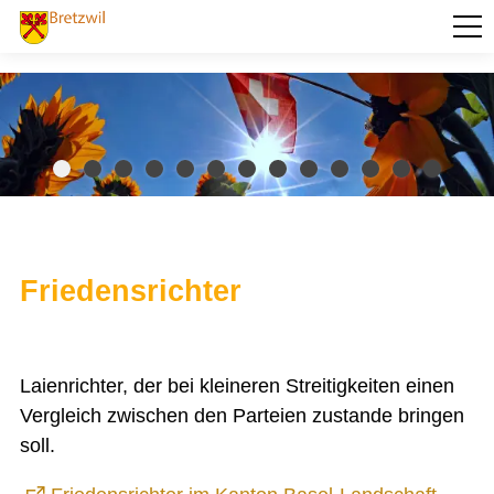
PORTRÄT
AKTUELLES
VERWALTUNG
Abstimmungen und Wahlen
Baugesuche
Behörden und Kommissionen
Betreibungsamt
Friedensrichter
Dienstleistungen
Eigentümerabfrage Grundstücke
Ehrenbürger der Gemeinde Bretzwil
Einwohnerkontrolle Bretzwil
Laienrichter, der bei kleineren Streitigkeiten einen
Formulare
Friedensrichteramt
Vergleich zwischen den Parteien zustande bringen
Gemeindepräsidenten ab dem Jahr 1833
soll.
Gemeinderat
Gemeindeversammlung
Gemeindeverwaltung