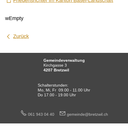
Friedensrichter im Kanton Basel-Landschaft
Leistungskataster Bretzwil
Mitarbeiter Gemeinde Bretzwil
Notariat Basel-Landschaft
wEmpty
ÖREB-Kataster
Photovoltaikanlage
Reglemente und Verordnungen
Sömmerungsbetrieb Stierenberg
Zurück
Strafregisterauszug
Unentgeltliche Rechtsauskunft
Zivilstandsamt
Gemeindeverwaltung
BILDUNG
Kirchgasse 3
4207 Bretzwil
KULTUR UND FREIZEIT
SOZIALES / GESUNDHEIT
Schalterstunden:
Mo, Mi, Fr 09.00 - 11.00 Uhr
Do 17.00 - 19.00 Uhr
VERKEHR
SICHERHEIT
061 943 04 40
g
m
nd
br
tzw
l
ch
ENTSORGUNG UND UMWELT