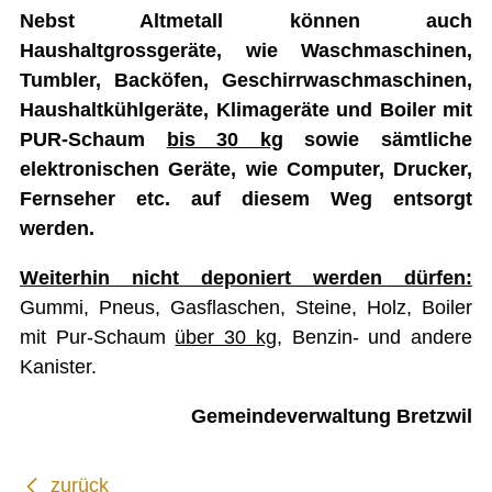
Nebst Altmetall können auch
SICHERHEIT
Haushaltgrossgeräte, wie Waschmaschinen,
Tumbler, Backöfen, Geschirrwaschmaschinen,
ENTSORGUNG UND UMWELT
Haushaltkühlgeräte, Klimageräte und Boiler mit
FINANZEN
PUR-Schaum
bis 30 kg
sowie sämtliche
elektronischen Geräte, wie Computer, Drucker,
IMMOBILIENANGEBOTE
Fernseher etc. auf diesem Weg entsorgt
GEWERBE
werden.
STICHWORTVERZEICHNIS
Weiterhin nicht deponiert werden dürfen:
GÄSTEBUCH
Gummi, Pneus, Gasflaschen, Steine, Holz, Boiler
mit Pur-Schaum
über 30 kg
, Benzin- und andere
LINKS
Kanister.
Gemeindeverwaltung Bretzwil
Startseite
Inhalt
zurück