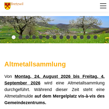
PORTRÄT
Fotogalerie
Geschichte
Ortsplan
Sehenswert
Willkommensgruss
Zahlen und Fakten
AKTUELLES
Altmetallsammlung
VERWALTUNG
Von
Montag, 24. August 2026 bis Freitag, 4.
BILDUNG
September 2026
wird eine Altmetallsammlung
durchgeführt. Während dieser Zeit steht eine
KULTUR UND FREIZEIT
Altmetallmulde
auf dem
Mergelplatz vis-à-vis des
SOZIALES / GESUNDHEIT
Gemeindezentrums
.
VERKEHR